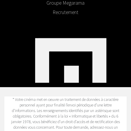
Groupe Megarama
Recrutement
* Votre cinéma met en oeuvre un traitement de données à caractère
personnel ayant pour finalité l’envoi périodique d’une lettre
d’informations. Les renseignements identifiés par un astérisque sont
obligatoires. Conformément à la loi « Informatique et libertés » du 6
janvier 1978, vous bénéficiez d’un droit d’accès et de rectification des
données vous concernant. Pour toute demande, adressez-nous un