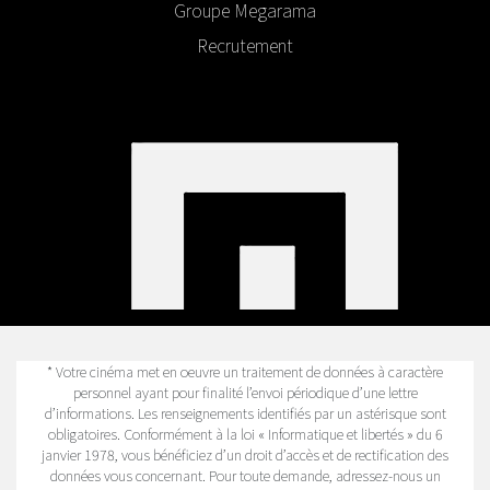
Groupe Megarama
Recrutement
* Votre cinéma met en oeuvre un traitement de données à caractère
personnel ayant pour finalité l’envoi périodique d’une lettre
d’informations. Les renseignements identifiés par un astérisque sont
obligatoires. Conformément à la loi « Informatique et libertés » du 6
janvier 1978, vous bénéficiez d’un droit d’accès et de rectification des
données vous concernant. Pour toute demande, adressez-nous un