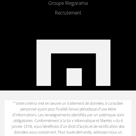
Groupe Megarama
Recrutement
* Votre cinéma met en oeuvre un traitement de données à caractère
personnel ayant pour finalité l’envoi périodique d’une lettre
d’informations. Les renseignements identifiés par un astérisque sont
obligatoires. Conformément à la loi « Informatique et libertés » du 6
janvier 1978, vous bénéficiez d’un droit d’accès et de rectification des
données vous concernant. Pour toute demande, adressez-nous un