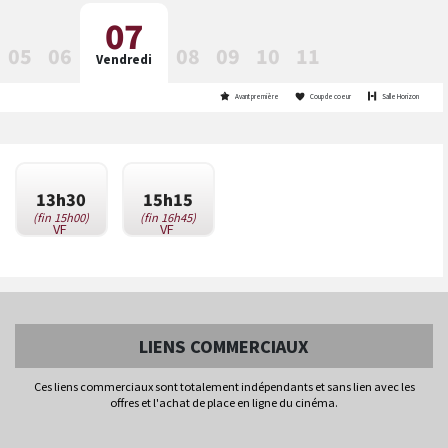
07
05
06
08
09
10
11
Vendredi
Avant première
Coup de coeur
Salle Horizon
13h30
15h15
(fin 15h00)
(fin 16h45)
VF
VF
LIENS COMMERCIAUX
Ces liens commerciaux sont totalement indépendants et sans lien avec les
offres et l'achat de place en ligne du cinéma.