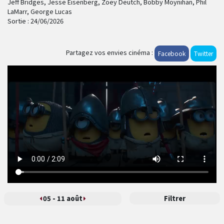
Jeff Bridges, Jesse Eisenberg, Zoey Deutch, Bobby Moynihan, Phil
LaMarr, George Lucas
Sortie :
24/06/2026
Partagez vos envies cinéma :
Facebook
Twitter
05 - 11
août
Filtrer