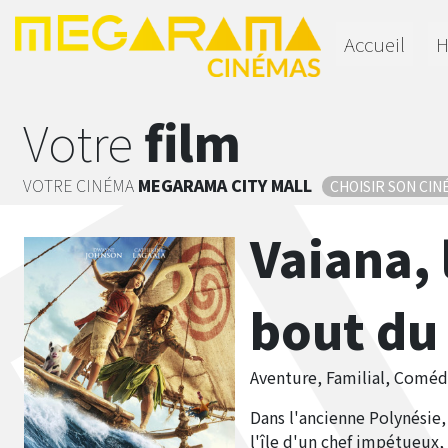
Accueil
H
Votre
film
VOTRE CINÉMA
MEGARAMA
CITY MALL
CHOISIR SON CIN
Vaiana, 
bout du
Aventure, Familial, Coméd
Dans l'ancienne Polynésie,
l'île d'un chef impétueux, 