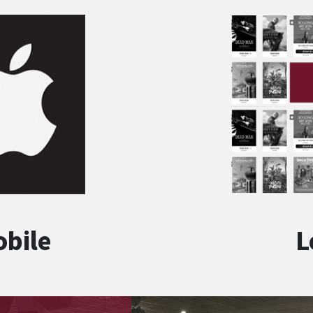
obile
L