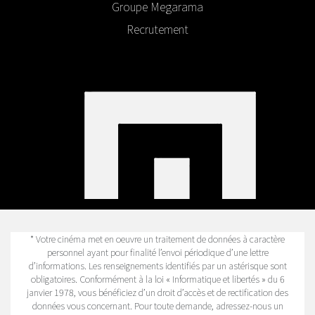
Groupe Megarama
Recrutement
* Votre cinéma met en oeuvre un traitement de données à caractère
personnel ayant pour finalité l’envoi périodique d’une lettre
d’informations. Les renseignements identifiés par un astérisque sont
obligatoires. Conformément à la loi « Informatique et libertés » du 6
janvier 1978, vous bénéficiez d’un droit d’accès et de rectification des
données vous concernant. Pour toute demande, adressez-nous un