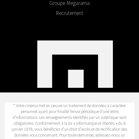
Groupe Megarama
Recrutement
* Votre cinéma met en oeuvre un traitement de données à caractère
personnel ayant pour finalité l’envoi périodique d’une lettre
d’informations. Les renseignements identifiés par un astérisque sont
obligatoires. Conformément à la loi « Informatique et libertés » du 6
janvier 1978, vous bénéficiez d’un droit d’accès et de rectification des
données vous concernant. Pour toute demande, adressez-nous un