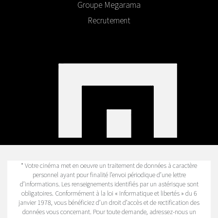
Groupe Megarama
Recrutement
* Votre cinéma met en oeuvre un traitement de données à caractère
personnel ayant pour finalité l’envoi périodique d’une lettre
d’informations. Les renseignements identifiés par un astérisque sont
obligatoires. Conformément à la loi « Informatique et libertés » du 6
janvier 1978, vous bénéficiez d’un droit d’accès et de rectification des
données vous concernant. Pour toute demande, adressez-nous un