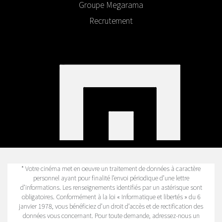
Groupe Megarama
Recrutement
* Votre cinéma met en oeuvre un traitement de données à caractère
personnel ayant pour finalité l’envoi périodique d’une lettre
d’informations. Les renseignements identifiés par un astérisque sont
obligatoires. Conformément à la loi « Informatique et libertés » du 6
janvier 1978, vous bénéficiez d’un droit d’accès et de rectification des
données vous concernant. Pour toute demande, adressez-nous un